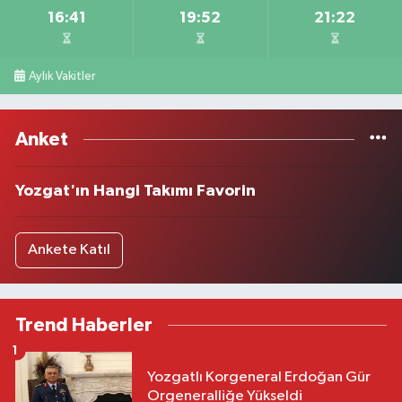
16:41
19:52
21:22
Aylık Vakitler
Anket
Yozgat'ın Hangi Takımı Favorin
Ankete Katıl
Trend Haberler
1
Yozgatlı Korgeneral Erdoğan Gür
Orgeneralliğe Yükseldi