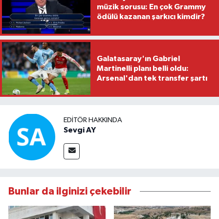
müzik sorusu: En çok Grammy
ödülü kazanan şarkıcı kimdir?
Galatasaray'ın Gabriel
Martinelli planı belli oldu:
Arsenal'dan tek transfer şartı
EDITÖR HAKKINDA
Sevgi AY
Bunlar da ilginizi çekebilir