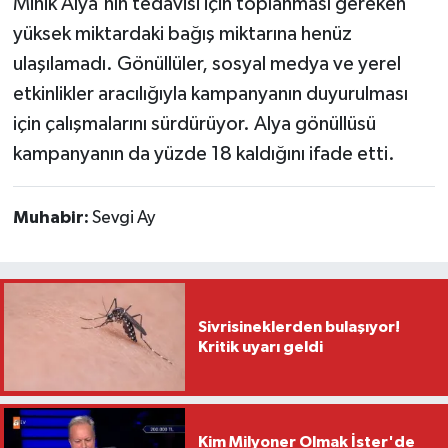
Minik Alya'nın tedavisi için toplanması gereken
yüksek miktardaki bağış miktarına henüz
ulaşılamadı. Gönüllüler, sosyal medya ve yerel
etkinlikler aracılığıyla kampanyanın duyurulması
için çalışmalarını sürdürüyor. Alya gönüllüsü
kampanyanın da yüzde 18 kaldığını ifade etti.
Muhabir:
Sevgi Ay
Sivrisineklerden bulaşıyor!
Kritik uyarı geldi
Kim Milyoner Olmak İster'de