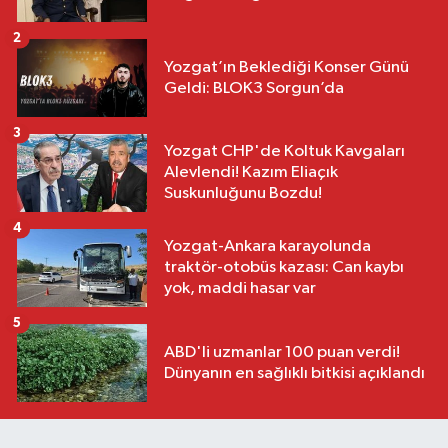
2
Yozgat’ın Beklediği Konser Günü
Geldi: BLOK3 Sorgun’da
3
Yozgat CHP'de Koltuk Kavgaları
Alevlendi! Kazım Eliaçık
Suskunluğunu Bozdu!
4
Yozgat-Ankara karayolunda
traktör-otobüs kazası: Can kaybı
yok, maddi hasar var
5
ABD'li uzmanlar 100 puan verdi!
Dünyanın en sağlıklı bitkisi açıklandı