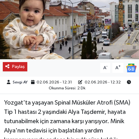
Paylaş
-
+
A
A
Sevgi AY
02.06.2026 - 12:31
02.06.2026 - 12:32
Okunma Süresi: 2 Dk
Yozgat'ta yaşayan Spinal Müsküler Atrofi (SMA)
Tip 1 hastası 2 yaşındaki Alya Taşdemir, hayata
tutunabilmek için zamana karşı yarışıyor. Minik
Alya'nın tedavisi için başlatılan yardım