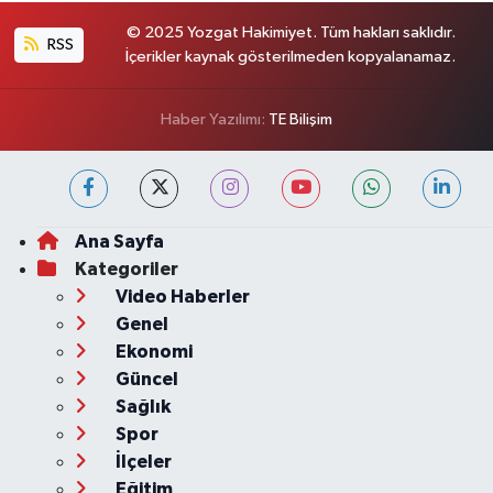
© 2025 Yozgat Hakimiyet. Tüm hakları saklıdır.
RSS
İçerikler kaynak gösterilmeden kopyalanamaz.
Haber Yazılımı:
TE Bilişim
Ana Sayfa
Kategoriler
Video Haberler
Genel
Ekonomi
Güncel
Sağlık
Spor
İlçeler
Eğitim