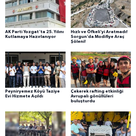
AK Parti Yozgat'ta 25. Yılını
Hızlı ve Öfkeli’yi Aratmadı!
Kutlamaya Hazırlanıyor
Sorgun’da Modifiye Araç
Şöleni!
Peyniryemez Köyü Taziye
Çekerek rafting etkinliği
Evi Hizmete Açıldı
Avrupalı gönüllüleri
buluşturdu