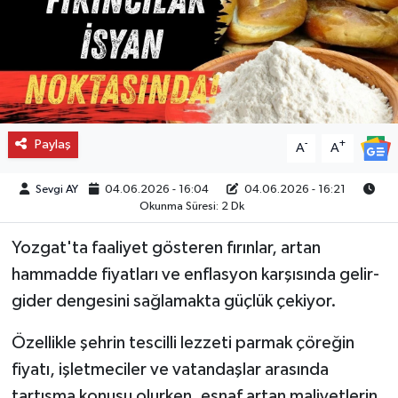
Paylaş
-
+
A
A
Sevgi AY
04.06.2026 - 16:04
04.06.2026 - 16:21
Okunma Süresi: 2 Dk
Yozgat'ta faaliyet gösteren fırınlar, artan
hammadde fiyatları ve enflasyon karşısında gelir-
gider dengesini sağlamakta güçlük çekiyor.
Özellikle şehrin tescilli lezzeti parmak çöreğin
fiyatı, işletmeciler ve vatandaşlar arasında
tartışma konusu olurken, esnaf artan maliyetlerin