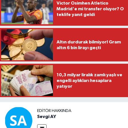
Victor Osimhen Atletico
Madrid'e mi transfer oluyor? O
teklife yanıt geldi
Altın durdurak bilmiyor! Gram
altın 6 bin lirayı geçti
10,3 milyar liralık zamlı yaşlı ve
engelli aylıkları hesaplara
yatıyor
EDITÖR HAKKINDA
Sevgi AY