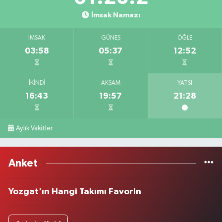
İmsak Namazı
İMSAK
GÜNEŞ
ÖĞLE
03:58
05:37
12:52
İKINDI
AKŞAM
YATSI
16:43
19:57
21:28
Aylık Vakitler
Anket
Yozgat'ın Hangi Takımı Favorin