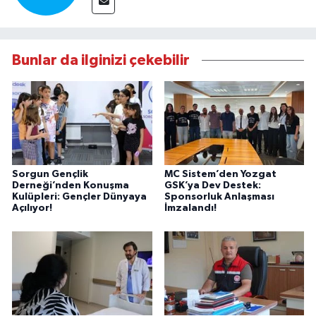
Bunlar da ilginizi çekebilir
Sorgun Gençlik
MC Sistem’den Yozgat
Derneği’nden Konuşma
GSK’ya Dev Destek:
Kulüpleri: Gençler Dünyaya
Sponsorluk Anlaşması
Açılıyor!
İmzalandı!