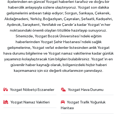
ilçelerinden en güncel Yozgat haberleri tarafsız ve doğru bir
habercilik anlayışıyla sizlere ulaştırıyoruz. Yozgat son dakika
gelişmelerini anbean takip ediyor; Sorgun, Sarıkaya, Çekerek,
Akdağmadeni, Yerköy, Boğazlıyan, Çayıralan, Şefaatli, Kadışehri,
Aydıncık, Saraykent, Yenifakılı ve Çandır’a kadar Yozgat'ın her
noktasındaki önemli olayları titizlikle hazırlayıp sunuyoruz.
Sitemizde, Yozgat Bozok Üniversitesi'ndeki eğitim
haberlerinden Yozgat Şehir Hastanesi'ndeki sağlık
gelişmelerine, Yozgat vefat edenler listesinden anlık Yozgat
hava durumu bilgilerine ve Yozgat namaz vakitlerine kadar günlük
yaşamınızı kolaylaştıracak tüm bilgileri bulabilirsiniz. Yozgat'ın en
güvenilir haber kaynağı olarak, bölgenizdeki hiçbir haberi
kaçırmamanız için siz değerli okurlarımızın yanındayız.
Yozgat Nöbetçi Eczaneler
Yozgat Hava Durumu
Yozgat Namaz Vakitleri
Yozgat Trafik Yoğunluk
Haritası