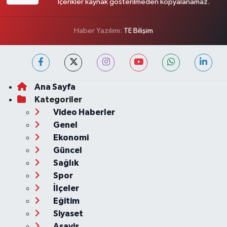
İçerikler kaynak gösterilmeden kopyalanamaz.
Haber Yazılımı:
TE Bilişim
Ana Sayfa
Kategoriler
Video Haberler
Genel
Ekonomi
Güncel
Sağlık
Spor
İlçeler
Eğitim
Siyaset
Asayiş