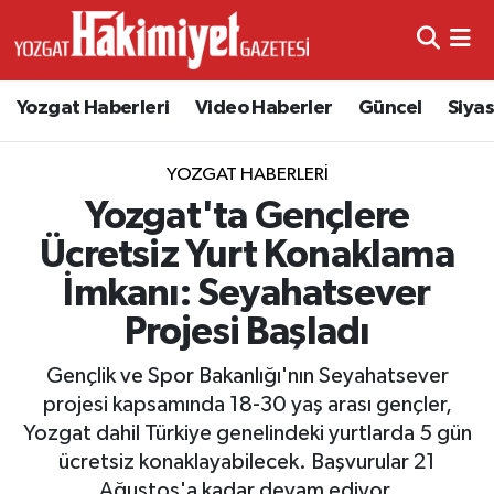
Yozgat Haberleri
Video Haberler
Güncel
Siya
YOZGAT HABERLERI
Yozgat'ta Gençlere
Ücretsiz Yurt Konaklama
İmkanı: Seyahatsever
Projesi Başladı
Gençlik ve Spor Bakanlığı'nın Seyahatsever
projesi kapsamında 18-30 yaş arası gençler,
Yozgat dahil Türkiye genelindeki yurtlarda 5 gün
ücretsiz konaklayabilecek. Başvurular 21
Ağustos'a kadar devam ediyor.