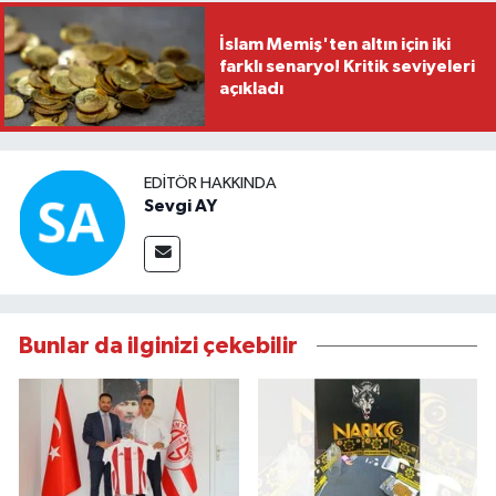
İslam Memiş'ten altın için iki
farklı senaryo! Kritik seviyeleri
açıkladı
EDITÖR HAKKINDA
Sevgi AY
Bunlar da ilginizi çekebilir