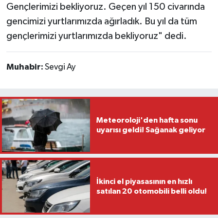
Gençlerimizi bekliyoruz. Geçen yıl 150 civarında
gencimizi yurtlarımızda ağırladık. Bu yıl da tüm
gençlerimizi yurtlarımızda bekliyoruz" dedi.
Muhabir:
Sevgi Ay
Meteoroloji'den hafta sonu
uyarısı geldi! Sağanak geliyor
İkinci el piyasasının en hızlı
satılan 20 otomobili belli oldu!