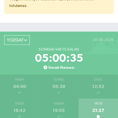
tutulamaz.
YOZGAT
07.08.2026
SONRAKI VAKTE KALAN
05:00:35
İmsak Namazı
İMSAK
GÜNEŞ
ÖĞLE
04:00
05:38
12:52
İKINDI
AKŞAM
YATSI
16:42
19:55
21:27