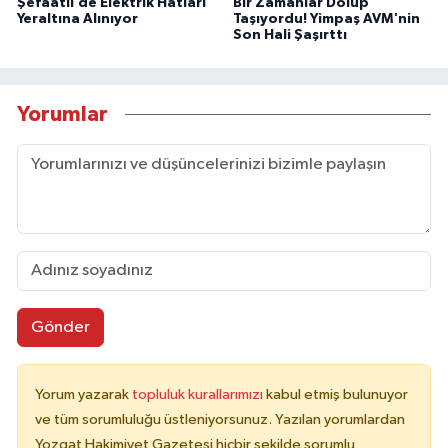
Şefaatli’de Elektrik Hatları
Bir Zamanlar Dolup
Yeraltına Alınıyor
Taşıyordu! Yimpaş AVM'nin
Son Hali Şaşırttı
Yorumlar
Gönder
Yorum yazarak
topluluk kurallarımızı
kabul etmiş bulunuyor
ve tüm sorumluluğu üstleniyorsunuz. Yazılan yorumlardan
Yozgat Hakimiyet Gazetesi hiçbir şekilde sorumlu