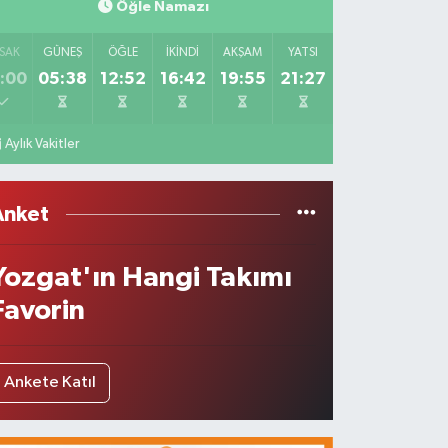
Öğle Namazı
SAK
GÜNEŞ
ÖĞLE
İKINDI
AKŞAM
YATSI
:00
05:38
12:52
16:42
19:55
21:27
Aylık Vakitler
Anket
Yozgat'ın Hangi Takımı
Favorin
Ankete Katıl