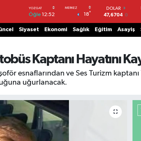
DOLAR
°
18
Öğle
12:52
47,6704
0
EURO
55,0406
-0.08
üncel
Siyaset
Ekonomi
Sağlık
Eğitim
Asayiş
STERLİN
64,2143
0
GRAM ALTIN
6510.40
0.45
tobüs Kaptanı Hayatını Ka
BİST100
13.799
70
şoför esnaflarından ve Ses Turizm kaptanı Y
BITCOIN
uğuna uğurlanacak.
64.225,61
-0.63