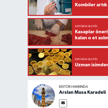
Kombiler artık 
EDITÖRÜN SEÇTIĞI
Kasaplar öneri
kalan o et aslı
EDITÖRÜN SEÇTIĞI
Uzman isimden 
EDITÖR HAKKINDA
Arslan Musa Karadeli