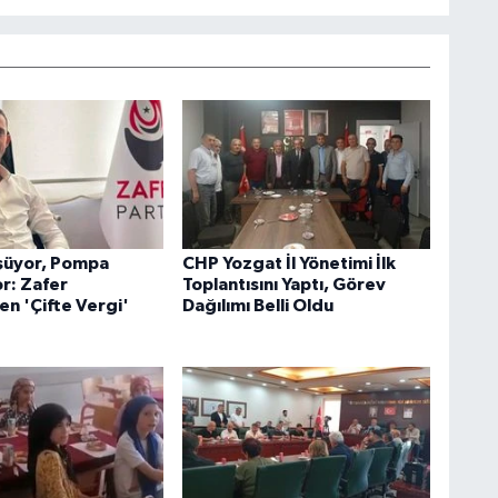
şüyor, Pompa
CHP Yozgat İl Yönetimi İlk
r: Zafer
Toplantısını Yaptı, Görev
en 'Çifte Vergi'
Dağılımı Belli Oldu