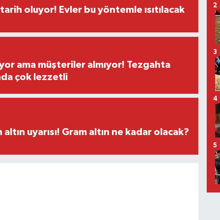
2
tarih oluyor! Evler bu yöntemle ısıtılacak
3
yor ama müşteriler almıyor! Tezgahta
nda çok lezzetli
4
altın uyarısı! Gram altın ne kadar olacak?
5