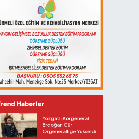
Trend Haberler
Yozgatlı Korgeneral
Erdoğan Gür
Orgeneralliğe Yükseldi