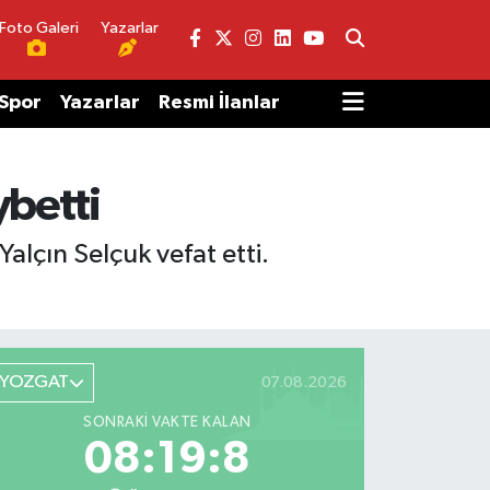
Foto Galeri
Yazarlar
Spor
Yazarlar
Resmi İlanlar
ybetti
alçın Selçuk vefat etti.
YOZGAT
07.08.2026
SONRAKI VAKTE KALAN
08:19:8