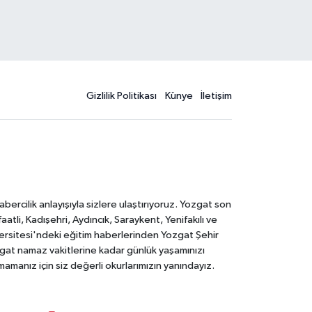
Gizlilik Politikası
Künye
İletişim
rcilik anlayışıyla sizlere ulaştırıyoruz. Yozgat son
li, Kadışehri, Aydıncık, Saraykent, Yenifakılı ve
versitesi'ndeki eğitim haberlerinden Yozgat Şehir
zgat namaz vakitlerine kadar günlük yaşamınızı
rmamanız için siz değerli okurlarımızın yanındayız.