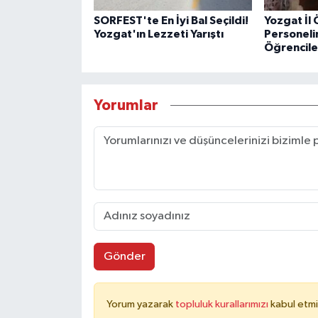
SORFEST'te En İyi Bal Seçildi!
Yozgat İl 
Yozgat'ın Lezzeti Yarıştı
Personeli
Öğrencile
Yorumlar
Gönder
Yorum yazarak
topluluk kurallarımızı
kabul etmi