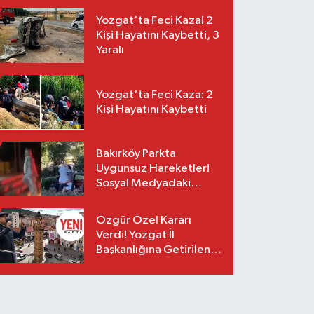
Yozgat'ta Feci Kaza! 2
Kişi Hayatını Kaybetti, 3
Yaralı
Yozgat'ta Feci Kaza: 2
Kişi Hayatını Kaybetti
Bakırköy Parkta
Uygunsuz Hareketler!
Sosyal Medyadaki
Görüntüler Sonrası
Gözaltı
Özgür Özel Kararı
Verdi! Yozgat İl
Başkanlığına Getirilen
O İsim Açıklandı