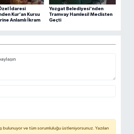
Özel İdaresi
Yozgat Belediyesi'nden
nden Kur’an Kursu
Tramvay Hamlesi! Meclisten
rine Anlamlı İkram
Geçti
ş bulunuyor ve tüm sorumluluğu üstleniyorsunuz. Yazılan