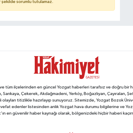
 şekilde sorumlu tutulamaz.
tüm ilçelerinden en güncel Yozgat haberleri tarafsız ve doğru bir habe
, Sarıkaya, Çekerek, Akdağmadeni, Yerköy, Boğazlıyan, Çayıralan, Şefaat
 olayları titizlikle hazırlayıp sunuyoruz. Sitemizde, Yozgat Bozok Üni
vefat edenler listesinden anlık Yozgat hava durumu bilgilerine ve Yo
at'ın en güvenilir haber kaynağı olarak, bölgenizdeki hiçbir haberi kaçı