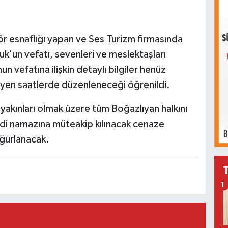
för esnaflığı yapan ve Ses Turizm firmasında
k'un vefatı, sevenleri ve meslektaşları
 vefatına ilişkin detaylı bilgiler henüz
eyen saatlerde düzenleneceği öğrenildi.
e yakınları olmak üzere tüm Boğazlıyan halkını
di namazına müteakip kılınacak cenaze
ğurlanacak.
1