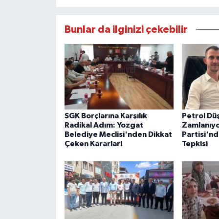
Bunlar da ilginizi çekebilir
SGK Borçlarına Karşılık
Petrol Dü
Radikal Adım: Yozgat
Zamlanıyo
Belediye Meclisi'nden Dikkat
Partisi'nd
Çeken Kararlar!
Tepkisi