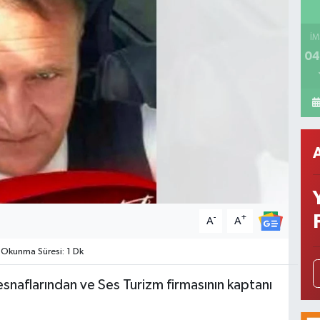
İM
04
-
+
A
A
Okunma Süresi: 1 Dk
esnaflarından ve Ses Turizm firmasının kaptanı