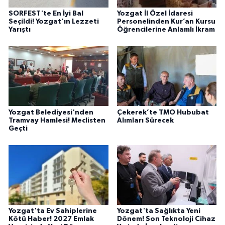
SORFEST'te En İyi Bal
Yozgat İl Özel İdaresi
Seçildi! Yozgat'ın Lezzeti
Personelinden Kur’an Kursu
Yarıştı
Öğrencilerine Anlamlı İkram
Yozgat Belediyesi'nden
Çekerek’te TMO Hububat
Tramvay Hamlesi! Meclisten
Alımları Sürecek
Geçti
Yozgat'ta Ev Sahiplerine
Yozgat'ta Sağlıkta Yeni
Kötü Haber! 2027 Emlak
Dönem! Son Teknoloji Cihaz