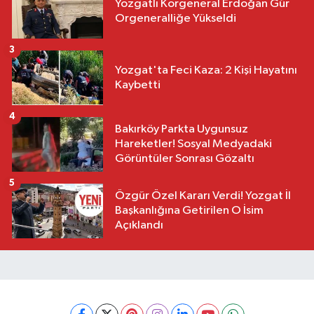
Yozgatlı Korgeneral Erdoğan Gür
Orgeneralliğe Yükseldi
3
Yozgat'ta Feci Kaza: 2 Kişi Hayatını
Kaybetti
4
Bakırköy Parkta Uygunsuz
Hareketler! Sosyal Medyadaki
Görüntüler Sonrası Gözaltı
5
Özgür Özel Kararı Verdi! Yozgat İl
Başkanlığına Getirilen O İsim
Açıklandı