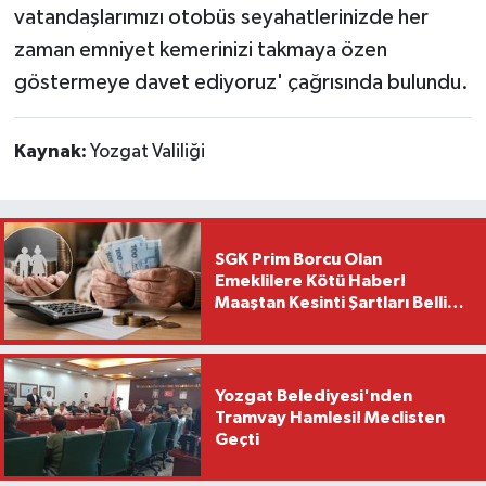
vatandaşlarımızı otobüs seyahatlerinizde her
zaman emniyet kemerinizi takmaya özen
göstermeye davet ediyoruz' çağrısında bulundu.
Kaynak:
Yozgat Valiliği
SGK Prim Borcu Olan
Emeklilere Kötü Haber!
Maaştan Kesinti Şartları Belli
Oldu
Yozgat Belediyesi'nden
Tramvay Hamlesi! Meclisten
Geçti