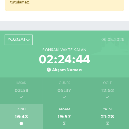
tutulamaz.
YOZGAT
06.08.2026
SONRAKI VAKTE KALAN
02:24:44
Akşam Namazı
İMSAK
GÜNEŞ
ÖĞLE
03:58
05:37
12:52
İKINDI
AKŞAM
YATSI
16:43
19:57
21:28