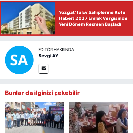
Yozgat'ta Ev Sahiplerine Kötü
Haber! 2027 Emlak Vergisinde
Yeni Dönem Resmen Başladı
EDITÖR HAKKINDA
Sevgi AY
Bunlar da ilginizi çekebilir