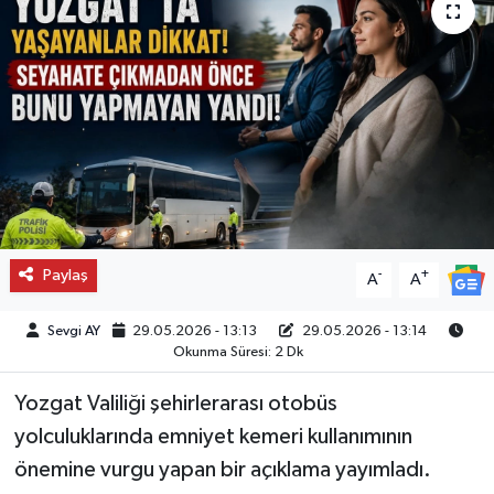
Paylaş
-
+
A
A
Sevgi AY
29.05.2026 - 13:13
29.05.2026 - 13:14
Okunma Süresi: 2 Dk
Yozgat Valiliği şehirlerarası otobüs
yolculuklarında emniyet kemeri kullanımının
önemine vurgu yapan bir açıklama yayımladı.