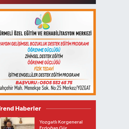
Trend Haberler
Yozgatlı Korgeneral
Erdoğan Gür