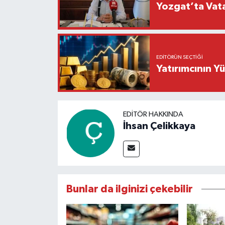
Yozgat’ta Vata
EDITÖRÜN SEÇTIĞI
Yatırımcının Y
EDITÖR HAKKINDA
İhsan Çelikkaya
Bunlar da ilginizi çekebilir