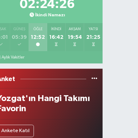
02:24:26
İkindi Namazı
SAK
GÜNEŞ
ÖĞLE
İKINDI
AKŞAM
YATSI
:01
05:39
12:52
16:42
19:54
21:25
Aylık Vakitler
Anket
Yozgat'ın Hangi Takımı
Favorin
Ankete Katıl