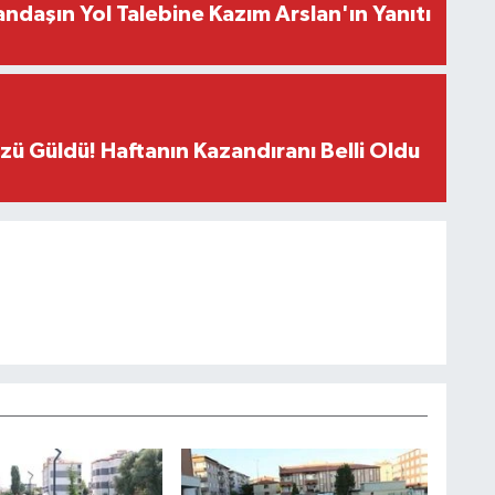
ndaşın Yol Talebine Kazım Arslan'ın Yanıtı
üzü Güldü! Haftanın Kazandıranı Belli Oldu