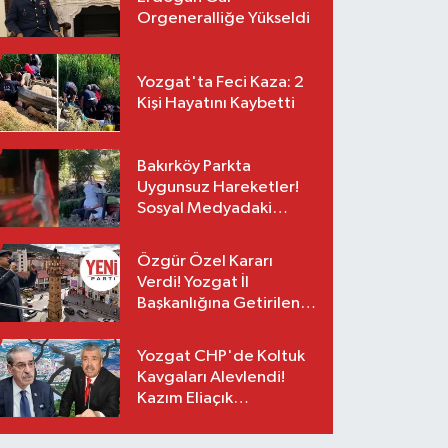
Orgeneralliğe Yükseldi
Yozgat'ta Feci Kaza: 2
Kişi Hayatını Kaybetti
Bakırköy Parkta
Uygunsuz Hareketler!
Sosyal Medyadaki
Görüntüler Sonrası
Gözaltı
Özgür Özel Kararı
Verdi! Yozgat İl
Başkanlığına Getirilen
O İsim Açıklandı
Yozgat CHP'de Koltuk
Kavgaları Alevlendi!
Kazım Eliaçık
Suskunluğunu Bozdu!