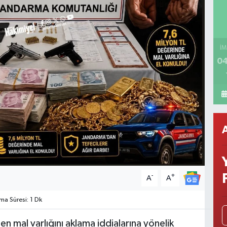
İM
04
-
+
A
A
a Süresi: 1 Dk
en mal varlığını aklama iddialarına yönelik