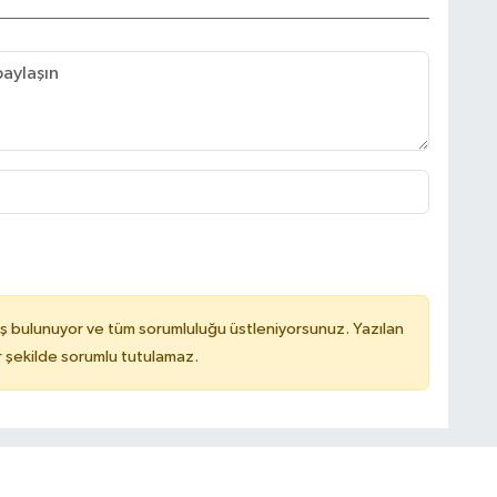
ş bulunuyor ve tüm sorumluluğu üstleniyorsunuz. Yazılan
 şekilde sorumlu tutulamaz.