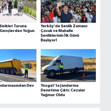
isiklet Turuna
Yerköy’de Şenlik Zamanı:
e Gençlerden Yoğun
Çocuk ve Mahalle
Şenliklerinin İlk Günü
Başlıyor!
andarmasından Dev
Yozgat'ta Jandarma
Denetime Çıktı: Cezalar
Yağmur Oldu