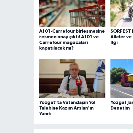
A101-Carrefour birleşmesine
SORFEST B
resmen onay çıktı! A101 ve
Aileler v
Carrefour mağazaları
İlgi
kapatılacak mı?
Yozgat’ta Vatandaşın Yol
Yozgat J
Talebine Kazım Arslan'ın
Denetim
Yanıtı