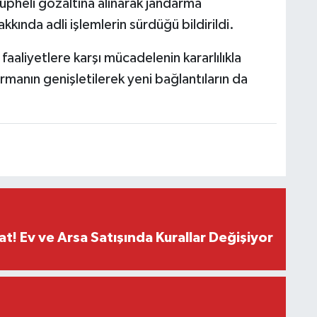
heli gözaltına alınarak jandarma
kında adli işlemlerin sürdüğü bildirildi.
al faaliyetlere karşı mücadelenin kararlılıkla
anın genişletilerek yeni bağlantıların da
at! Ev ve Arsa Satışında Kurallar Değişiyor