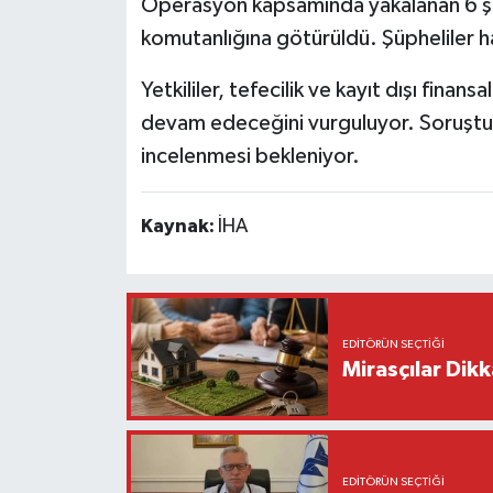
Operasyon kapsamında yakalanan 6 şüp
komutanlığına götürüldü. Şüpheliler hak
Yetkililer, tefecilik ve kayıt dışı finans
devam edeceğini vurguluyor. Soruşturm
incelenmesi bekleniyor.
Kaynak:
İHA
EDITÖRÜN SEÇTIĞI
Mirasçılar Dikk
EDITÖRÜN SEÇTIĞI