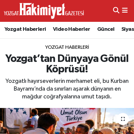
Yozgat Haberleri
Video Haberler
Güncel
Siya
YOZGAT HABERLERI
Yozgat’tan Dünyaya Gönül
Köprüsü!
Yozgatlı hayırseverlerin merhamet eli, bu Kurban
Bayramı’nda da sınırları aşarak dünyanın en
mağdur coğrafyalarına umut taşıdı.