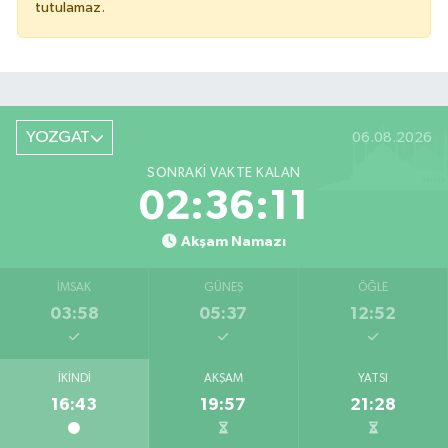
tutulamaz.
YOZGAT
06.08.2026
SONRAKI VAKTE KALAN
02:36:11
Akşam Namazı
İMSAK
GÜNEŞ
ÖĞLE
03:58
05:37
12:52
İKINDI
AKŞAM
YATSI
16:43
19:57
21:28