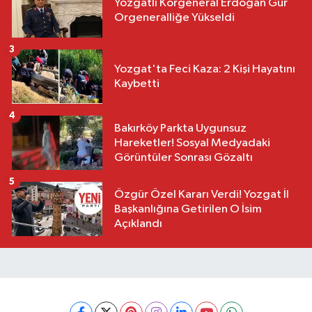
Yozgatlı Korgeneral Erdoğan Gür
Orgeneralliğe Yükseldi
3
Yozgat'ta Feci Kaza: 2 Kişi Hayatını
Kaybetti
4
Bakırköy Parkta Uygunsuz
Hareketler! Sosyal Medyadaki
Görüntüler Sonrası Gözaltı
5
Özgür Özel Kararı Verdi! Yozgat İl
Başkanlığına Getirilen O İsim
Açıklandı