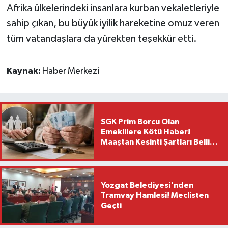
Afrika ülkelerindeki insanlara kurban vekaletleriyle
sahip çıkan, bu büyük iyilik hareketine omuz veren
tüm vatandaşlara da yürekten teşekkür etti.
Kaynak:
Haber Merkezi
SGK Prim Borcu Olan
Emeklilere Kötü Haber!
Maaştan Kesinti Şartları Belli
Oldu
Yozgat Belediyesi'nden
Tramvay Hamlesi! Meclisten
Geçti