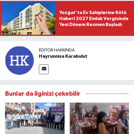
Yozgat'ta Ev Sahiplerine Kötü
Haber! 2027 Emlak Vergisinde
Yeni Dönem Resmen Başladı
EDITÖR HAKKINDA
Hayrunnisa Karabulut
Bunlar da ilginizi çekebilir