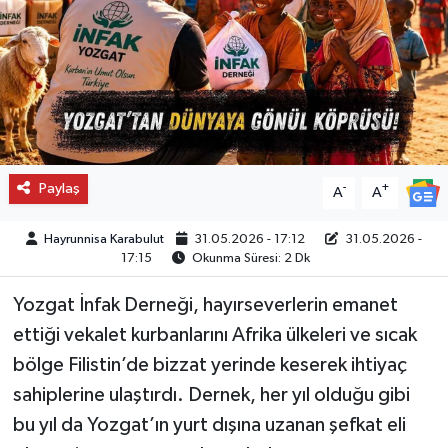
Paylaş
-
+
A
A
Hayrunnisa Karabulut
31.05.2026 - 17:12
31.05.2026 -
17:15
Okunma Süresi: 2 Dk
Yozgat İnfak Derneği, hayırseverlerin emanet
ettiği vekalet kurbanlarını Afrika ülkeleri ve sıcak
bölge Filistin’de bizzat yerinde keserek ihtiyaç
sahiplerine ulaştırdı. Dernek, her yıl olduğu gibi
bu yıl da Yozgat’ın yurt dışına uzanan şefkat eli