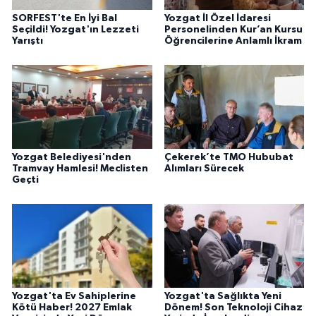
SORFEST'te En İyi Bal
Yozgat İl Özel İdaresi
Seçildi! Yozgat'ın Lezzeti
Personelinden Kur’an Kursu
Yarıştı
Öğrencilerine Anlamlı İkram
Yozgat Belediyesi'nden
Çekerek’te TMO Hububat
Tramvay Hamlesi! Meclisten
Alımları Sürecek
Geçti
Yozgat'ta Ev Sahiplerine
Yozgat'ta Sağlıkta Yeni
Kötü Haber! 2027 Emlak
Dönem! Son Teknoloji Cihaz