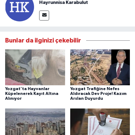
Hayrunnisa Karabulut
Bunlar da ilginizi çekebilir
Yozgat’ta Hayvanlar
Yozgat Trafiğine Nefes
Küpelenerek Kayıt Altına
Aldıracak Dev Proje! Kazım
Alınıyor
Arslan Duyurdu