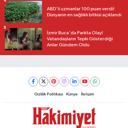
4
ABD'li uzmanlar 100 puan verdi!
Dünyanın en sağlıklı bitkisi açıklandı
5
İzmir Buca'da Parkta Olay!
Vatandaşların Tepki Gösterdiği
Anlar Gündem Oldu
Gizlilik Politikası
Künye
İletişim