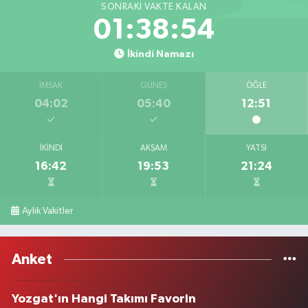
SONRAKI VAKTE KALAN
01:38:54
İkindi Namazı
İMSAK
GÜNEŞ
ÖĞLE
04:02
05:40
12:51
İKINDI
AKŞAM
YATSI
16:42
19:53
21:24
Aylık Vakitler
Anket
Yozgat'ın Hangi Takımı Favorin