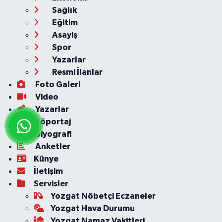
Sağlık
Eğitim
Asayiş
Spor
Yazarlar
Resmi İlanlar
Foto Galeri
Video
Yazarlar
Röportaj
Biyografi
Anketler
Künye
İletişim
Servisler
Yozgat Nöbetçi Eczaneler
Yozgat Hava Durumu
Yozgat Namaz Vakitleri