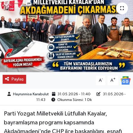
Paylaş
-
+
A
A
Hayrunnisa Karabulut
31.05.2026 - 11:40
31.05.2026 -
11:43
Okunma Süresi: 1 Dk
Parti Yozgat Milletvekili Lütfullah Kayalar,
bayramlaşma programı kapsamında
Akdağmadeni'nde CHP ilçe başkanlığını, esnafı