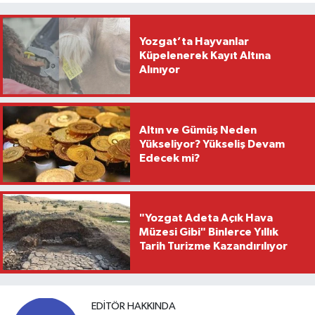
Yozgat’ta Hayvanlar
Küpelenerek Kayıt Altına
Alınıyor
Altın ve Gümüş Neden
Yükseliyor? Yükseliş Devam
Edecek mi?
"Yozgat Adeta Açık Hava
Müzesi Gibi" Binlerce Yıllık
Tarih Turizme Kazandırılıyor
EDITÖR HAKKINDA