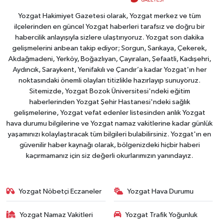
Yozgat Hakimiyet Gazetesi olarak, Yozgat merkez ve tüm
ilçelerinden en güncel Yozgat haberleri tarafsız ve doğru bir
habercilik anlayışıyla sizlere ulaştırıyoruz. Yozgat son dakika
gelişmelerini anbean takip ediyor; Sorgun, Sarıkaya, Çekerek,
Akdağmadeni, Yerköy, Boğazlıyan, Çayıralan, Şefaatli, Kadışehri,
Aydıncık, Saraykent, Yenifakılı ve Çandır’a kadar Yozgat'ın her
noktasındaki önemli olayları titizlikle hazırlayıp sunuyoruz.
Sitemizde, Yozgat Bozok Üniversitesi'ndeki eğitim
haberlerinden Yozgat Şehir Hastanesi'ndeki sağlık
gelişmelerine, Yozgat vefat edenler listesinden anlık Yozgat
hava durumu bilgilerine ve Yozgat namaz vakitlerine kadar günlük
yaşamınızı kolaylaştıracak tüm bilgileri bulabilirsiniz. Yozgat'ın en
güvenilir haber kaynağı olarak, bölgenizdeki hiçbir haberi
kaçırmamanız için siz değerli okurlarımızın yanındayız.
Yozgat Nöbetçi Eczaneler
Yozgat Hava Durumu
Yozgat Namaz Vakitleri
Yozgat Trafik Yoğunluk