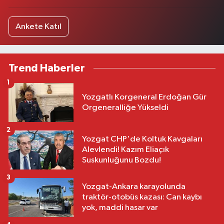
Ankete Katıl
Trend Haberler
1
Yozgatlı Korgeneral Erdoğan Gür
Orgeneralliğe Yükseldi
2
Yozgat CHP'de Koltuk Kavgaları
Alevlendi! Kazım Eliaçık
Suskunluğunu Bozdu!
3
Yozgat-Ankara karayolunda
traktör-otobüs kazası: Can kaybı
yok, maddi hasar var