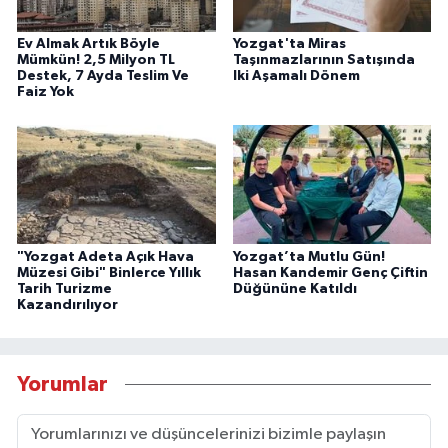
Ev Almak Artık Böyle
Yozgat'ta Miras
Mümkün! 2,5 Milyon TL
Taşınmazlarının Satışında
Destek, 7 Ayda Teslim Ve
Iki Aşamalı Dönem
Faiz Yok
"Yozgat Adeta Açık Hava
Yozgat’ta Mutlu Gün!
Müzesi Gibi" Binlerce Yıllık
Hasan Kandemir Genç Çiftin
Tarih Turizme
Düğününe Katıldı
Kazandırılıyor
Yorumlar