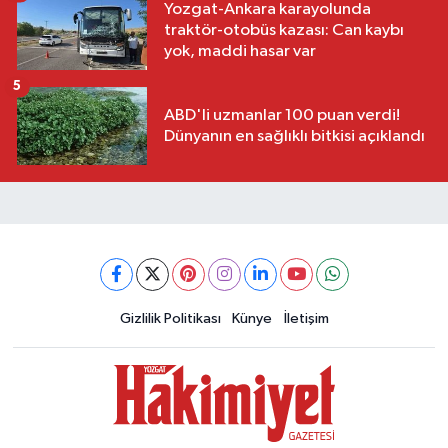
Yozgat-Ankara karayolunda
traktör-otobüs kazası: Can kaybı
yok, maddi hasar var
5
ABD'li uzmanlar 100 puan verdi!
Dünyanın en sağlıklı bitkisi açıklandı
Gizlilik Politikası
Künye
İletişim