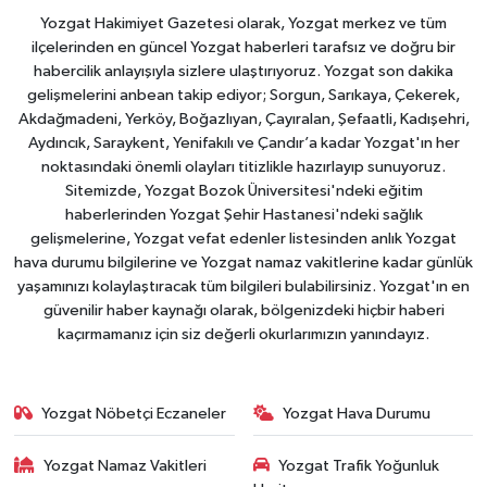
Yozgat Hakimiyet Gazetesi olarak, Yozgat merkez ve tüm
ilçelerinden en güncel Yozgat haberleri tarafsız ve doğru bir
habercilik anlayışıyla sizlere ulaştırıyoruz. Yozgat son dakika
gelişmelerini anbean takip ediyor; Sorgun, Sarıkaya, Çekerek,
Akdağmadeni, Yerköy, Boğazlıyan, Çayıralan, Şefaatli, Kadışehri,
Aydıncık, Saraykent, Yenifakılı ve Çandır’a kadar Yozgat'ın her
noktasındaki önemli olayları titizlikle hazırlayıp sunuyoruz.
Sitemizde, Yozgat Bozok Üniversitesi'ndeki eğitim
haberlerinden Yozgat Şehir Hastanesi'ndeki sağlık
gelişmelerine, Yozgat vefat edenler listesinden anlık Yozgat
hava durumu bilgilerine ve Yozgat namaz vakitlerine kadar günlük
yaşamınızı kolaylaştıracak tüm bilgileri bulabilirsiniz. Yozgat'ın en
güvenilir haber kaynağı olarak, bölgenizdeki hiçbir haberi
kaçırmamanız için siz değerli okurlarımızın yanındayız.
Yozgat Nöbetçi Eczaneler
Yozgat Hava Durumu
Yozgat Namaz Vakitleri
Yozgat Trafik Yoğunluk