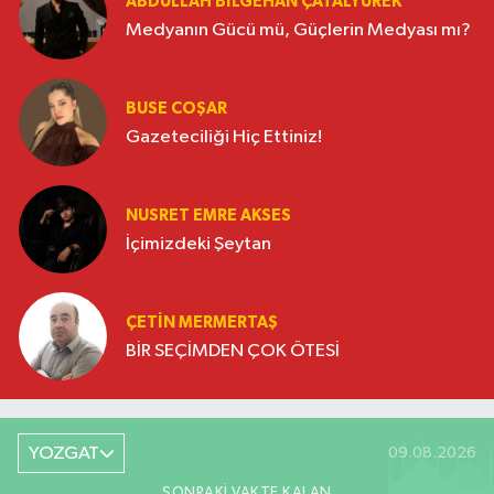
ABDULLAH BILGEHAN ÇATALYÜREK
Medyanın Gücü mü, Güçlerin Medyası mı?
BUSE COŞAR
Gazeteciliği Hiç Ettiniz!
NUSRET EMRE AKSES
İçimizdeki Şeytan
ÇETIN MERMERTAŞ
BİR SEÇİMDEN ÇOK ÖTESİ
YOZGAT
09.08.2026
SONRAKI VAKTE KALAN