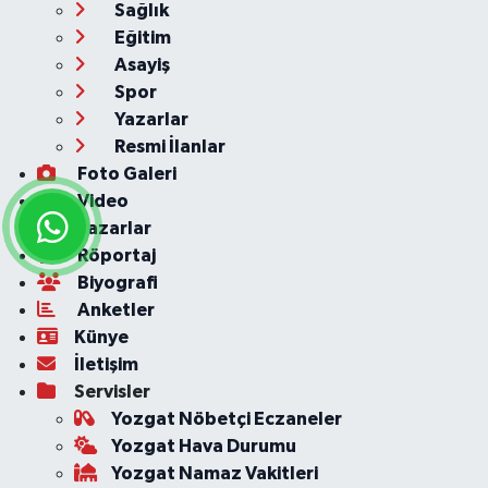
Sağlık
Eğitim
Asayiş
Spor
Yazarlar
Resmi İlanlar
Foto Galeri
Video
Yazarlar
Röportaj
Biyografi
Anketler
Künye
İletişim
Servisler
Yozgat Nöbetçi Eczaneler
Yozgat Hava Durumu
Yozgat Namaz Vakitleri