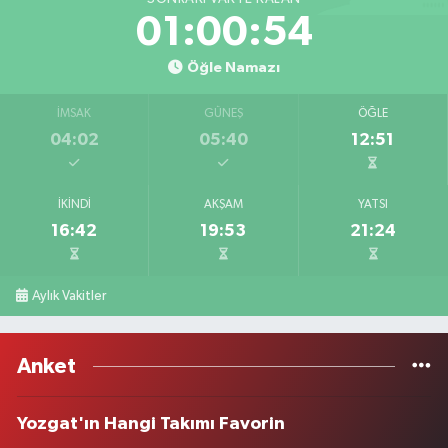
01:00:54
Öğle Namazı
İMSAK
GÜNEŞ
ÖĞLE
04:02
05:40
12:51
İKINDI
AKŞAM
YATSI
16:42
19:53
21:24
Aylık Vakitler
Anket
Yozgat'ın Hangi Takımı Favorin