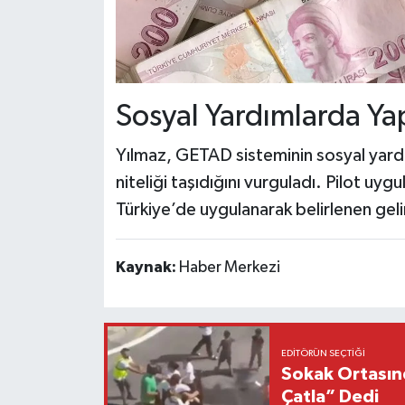
Sosyal Yardımlarda Ya
Yılmaz, GETAD sisteminin sosyal yardı
niteliği taşıdığını vurguladı. Pilot u
Türkiye’de uygulanarak belirlenen gelir
Kaynak:
Haber Merkezi
EDITÖRÜN SEÇTIĞI
Sokak Ortasınd
Çatla” Dedi