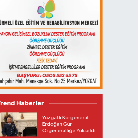
Trend Haberler
Yozgatlı Korgeneral
Erdoğan Gür
Orgeneralliğe Yükseldi