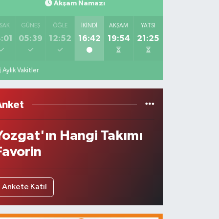
Akşam Namazı
SAK
GÜNEŞ
ÖĞLE
İKINDI
AKŞAM
YATSI
:01
05:39
12:52
16:42
19:54
21:25
Aylık Vakitler
Anket
Yozgat'ın Hangi Takımı
Favorin
Ankete Katıl