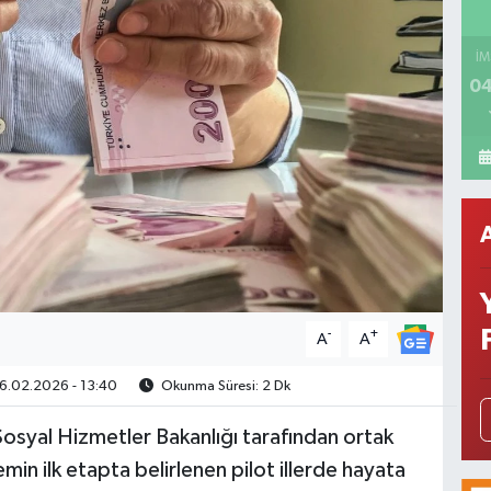
İM
04
-
+
A
A
6.02.2026 - 13:40
Okunma Süresi: 2 Dk
 Sosyal Hizmetler Bakanlığı tarafından ortak
in ilk etapta belirlenen pilot illerde hayata