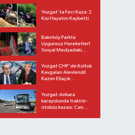
Yozgat'ta Feci Kaza: 2
Kişi Hayatını Kaybetti
Bakırköy Parkta
Uygunsuz Hareketler!
Sosyal Medyadaki
Görüntüler Sonrası
Gözaltı
Yozgat CHP'de Koltuk
Kavgaları Alevlendi!
Kazım Eliaçık
Suskunluğunu Bozdu!
Yozgat-Ankara
karayolunda traktör-
otobüs kazası: Can
kaybı yok, maddi hasar
var