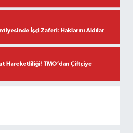
iyesinde İşçi Zaferi: Haklarını Aldılar
t Hareketliliği! TMO’dan Çiftçiye