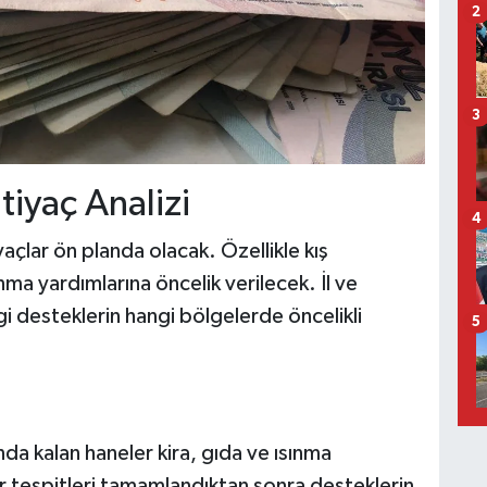
2
3
tiyaç Analizi
4
çlar ön planda olacak. Özellikle kış
nma yardımlarına öncelik verilecek. İl ve
gi desteklerin hangi bölgelerde öncelikli
5
da kalan haneler kira, gıda ve ısınma
r tespitleri tamamlandıktan sonra desteklerin