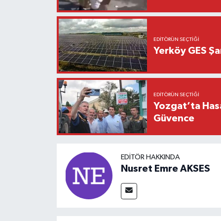
EDITÖRÜN SEÇTIĞI
Yerköy GES Şant
EDITÖRÜN SEÇTIĞI
Yozgat’ta Hasa
Güvence
EDITÖR HAKKINDA
Nusret Emre AKSES