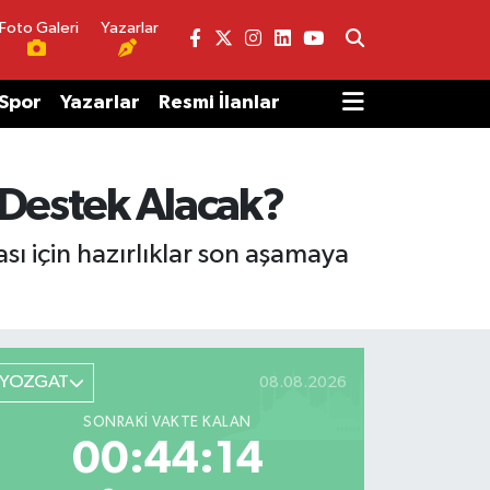
Foto Galeri
Yazarlar
Spor
Yazarlar
Resmi İlanlar
r Destek Alacak?
 için hazırlıklar son aşamaya
YOZGAT
08.08.2026
SONRAKI VAKTE KALAN
00:44:14