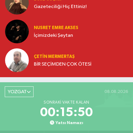
Gazeteciliği Hiç Ettiniz!
NUSRET EMRE AKSES
İçimizdeki Şeytan
ÇETIN MERMERTAŞ
BİR SEÇİMDEN ÇOK ÖTESİ
YOZGAT
08.08.2026
SONRAKI VAKTE KALAN
00:15:50
Yatsı Namazı