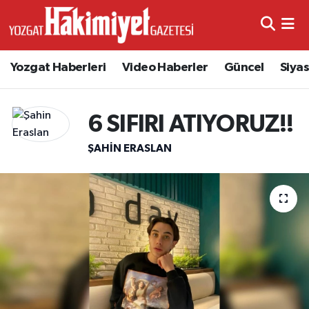
Yozgat Haberleri
Video Haberler
Güncel
Siya
6 SIFIRI ATIYORUZ!!
ŞAHIN ERASLAN