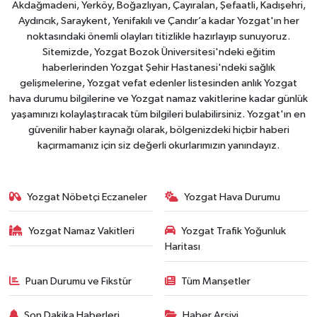
Akdağmadeni, Yerköy, Boğazlıyan, Çayıralan, Şefaatli, Kadışehri,
Aydıncık, Saraykent, Yenifakılı ve Çandır’a kadar Yozgat'ın her
noktasındaki önemli olayları titizlikle hazırlayıp sunuyoruz.
Sitemizde, Yozgat Bozok Üniversitesi'ndeki eğitim
haberlerinden Yozgat Şehir Hastanesi'ndeki sağlık
gelişmelerine, Yozgat vefat edenler listesinden anlık Yozgat
hava durumu bilgilerine ve Yozgat namaz vakitlerine kadar günlük
yaşamınızı kolaylaştıracak tüm bilgileri bulabilirsiniz. Yozgat'ın en
güvenilir haber kaynağı olarak, bölgenizdeki hiçbir haberi
kaçırmamanız için siz değerli okurlarımızın yanındayız.
Yozgat Nöbetçi Eczaneler
Yozgat Hava Durumu
Yozgat Namaz Vakitleri
Yozgat Trafik Yoğunluk
Haritası
Puan Durumu ve Fikstür
Tüm Manşetler
Son Dakika Haberleri
Haber Arşivi