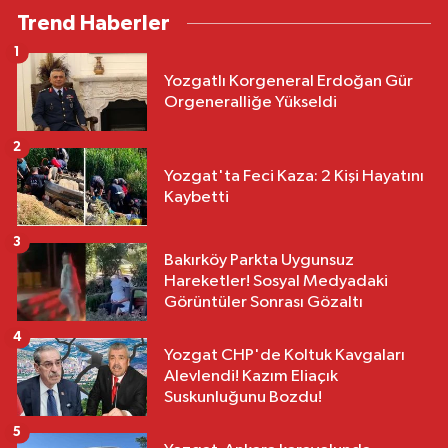
Trend Haberler
1
Yozgatlı Korgeneral Erdoğan Gür
Orgeneralliğe Yükseldi
2
Yozgat'ta Feci Kaza: 2 Kişi Hayatını
Kaybetti
3
Bakırköy Parkta Uygunsuz
Hareketler! Sosyal Medyadaki
Görüntüler Sonrası Gözaltı
4
Yozgat CHP'de Koltuk Kavgaları
Alevlendi! Kazım Eliaçık
Suskunluğunu Bozdu!
5