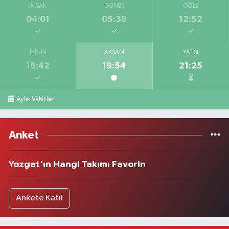
İMSAK
GÜNEŞ
ÖĞLE
04:01
05:39
12:52
İKINDI
AKŞAM
YATSI
16:42
19:54
21:25
Aylık Vakitler
Anket
Yozgat'ın Hangi Takımı Favorin
Ankete Katıl