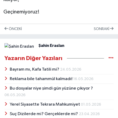
Geçinemiyoruz!
ÖNCEKI
SONRAKI
Şahin Eraslan
Yazarın Diğer Yazıları
Bayram mı, Kafa Tatili mi?
24.05.2026
Reklama bile tahammül kalmadı!
16.05.2026
Bu dosyalar niye şimdi gün yüzüne çıkıyor ?
06.05.2026
Yerel Siyasette Tekrara Mahkumiyet
01.05.2026
Suç Dizilerde mi? Gerçeklerde mi?
23.04.2026