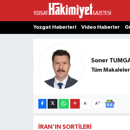
Yozgat Haberleri
Video Haberler
G
Soner TUMG
Tüm Makaleler
-
+
A
A
İRAN’IN SORTİLERİ