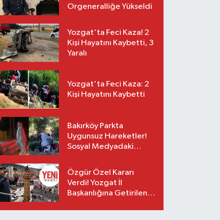
Orgeneralliğe Yükseldi
Yozgat'ta Feci Kaza! 2
Kişi Hayatını Kaybetti, 3
Yaralı
Yozgat'ta Feci Kaza: 2
Kişi Hayatını Kaybetti
Bakırköy Parkta
Uygunsuz Hareketler!
Sosyal Medyadaki
Görüntüler Sonrası
Gözaltı
Özgür Özel Kararı
Verdi! Yozgat İl
Başkanlığına Getirilen
O İsim Açıklandı