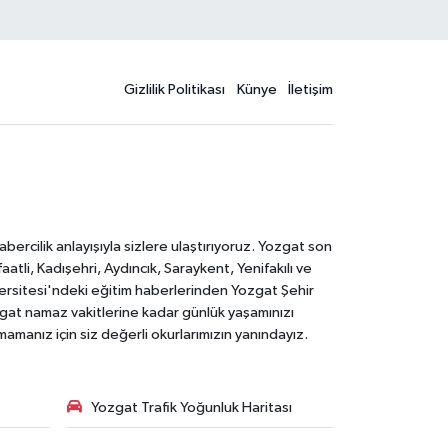
Gizlilik Politikası
Künye
İletişim
rcilik anlayışıyla sizlere ulaştırıyoruz. Yozgat son
li, Kadışehri, Aydıncık, Saraykent, Yenifakılı ve
versitesi'ndeki eğitim haberlerinden Yozgat Şehir
zgat namaz vakitlerine kadar günlük yaşamınızı
rmamanız için siz değerli okurlarımızın yanındayız.
Yozgat Trafik Yoğunluk Haritası