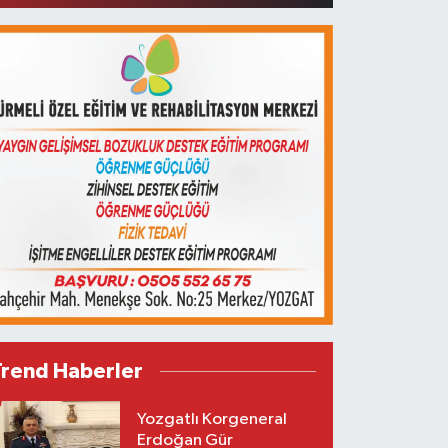
Trend Haberler
Yozgatlı Korgeneral
Erdoğan Gür