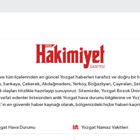
tüm ilçelerinden en güncel Yozgat haberleri tarafsız ve doğru bir habe
, Sarıkaya, Çekerek, Akdağmadeni, Yerköy, Boğazlıyan, Çayıralan, Şefaat
 olayları titizlikle hazırlayıp sunuyoruz. Sitemizde, Yozgat Bozok Üni
vefat edenler listesinden anlık Yozgat hava durumu bilgilerine ve Yo
at'ın en güvenilir haber kaynağı olarak, bölgenizdeki hiçbir haberi kaçı
gat Hava Durumu
Yozgat Namaz Vakitleri