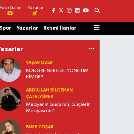
Foto Galeri
Yazarlar
Spor
Yazarlar
Resmi İlanlar
Yazarlar
YAŞAR ÖZER
KONGRE NEREDE, YÖNETİM
KİMDE?
ABDULLAH BILGEHAN
ÇATALYÜREK
Medyanın Gücü mü, Güçlerin
Medyası mı?
BUSE COŞAR