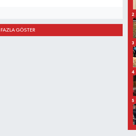
2
 FAZLA GÖSTER
3
4
5