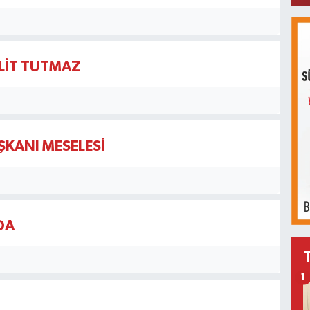
İLİT TUTMAZ
AŞKANI MESELESİ
DA
1