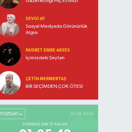
Gazeteciliği Hiç Ettiniz!
SEVGI AY
Sosyal Medyada Görünürlük
Algısı
NUSRET EMRE AKSES
İçimizdeki Şeytan
ÇETIN MERMERTAŞ
BİR SEÇİMDEN ÇOK ÖTESİ
YOZGAT
07.08.2026
SONRAKI VAKTE KALAN